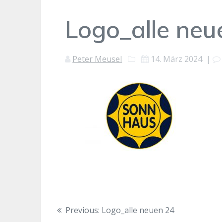
Logo_alle neu
Peter Meusel
14. März 2024
|
Beitragsnavigation
Previous
Previous:
Logo_alle neuen 24
post: