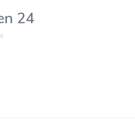
en 24
0