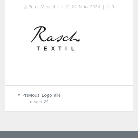
Peter Meusel
24. März 2024
|
0
Beitragsnavigation
Previous
Previous:
Logo_alle
post:
neuen 24