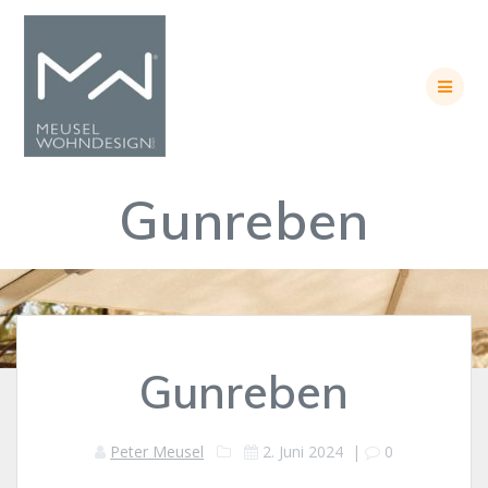
Skip
to
content
Gunreben
Gunreben
Peter Meusel
2. Juni 2024
|
0