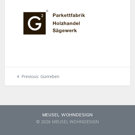
Beitragsnavigation
Previous
Previous:
Gunreben
post:
MEUSEL WOHNDESIGN
© 2026 MEUSEL WOHNDESIGN