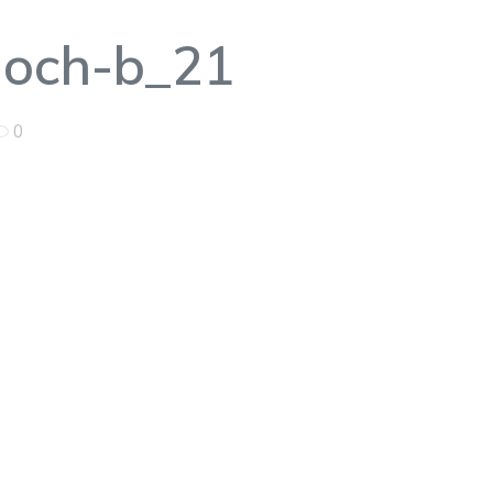
hoch-b_21
0