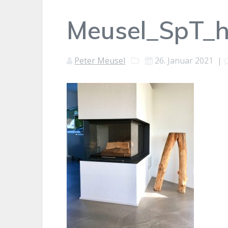
Meusel_SpT_
Peter Meusel
26. Januar 2021
|