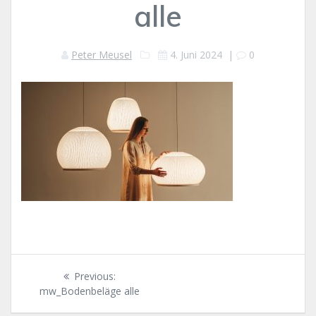
alle
Peter Meusel
4. Juni 2024
|
0
Beitragsnavigation
Previous
Previous:
post:
mw_Bodenbeläge alle