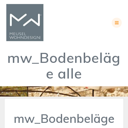
Skip
to
content
mw_Bodenbeläg
e alle
mw_Bodenbeläge