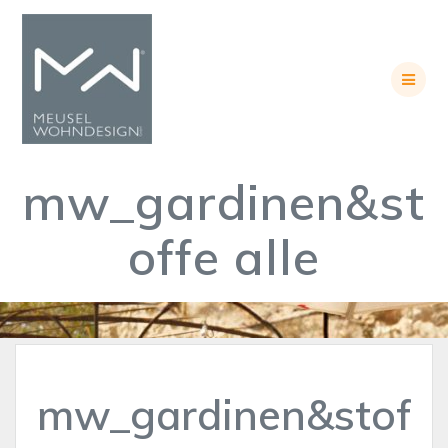
Skip
to
content
mw_gardinen&st
offe alle
mw_gardinen&stof