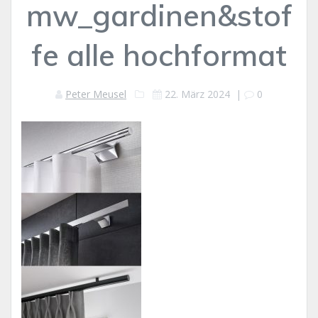
mw_gardinen&stof
fe alle hochformat
Peter Meusel
22. März 2024
|
0