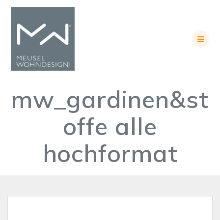
Skip
to
content
mw_gardinen&st
offe alle
hochformat