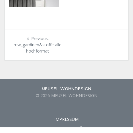
Beitragsnavigation
Previous
Previous:
post:
mw_gardinen&stoffe alle
hochformat
MEUSEL WOHNDESIGN
© 2026 MEUSEL WOHNDESIGN
IMPRESSUM
DATENSCHUTZERKLÄRUNG