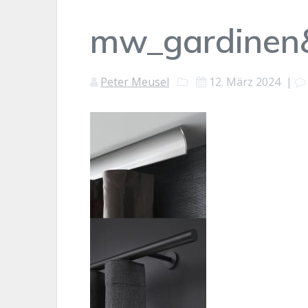
mw_gardinen&
Peter Meusel
12. März 2024
|