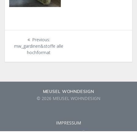
Beitragsnavigation
Previous
Previous:
post:
mw_gardinen&stoffe alle
hochformat
MEUSEL WOHNDESIGN
© 2026 MEUSEL WOHNDESIGN
IMPRESSUM
DATENSCHUTZERKLÄRUNG