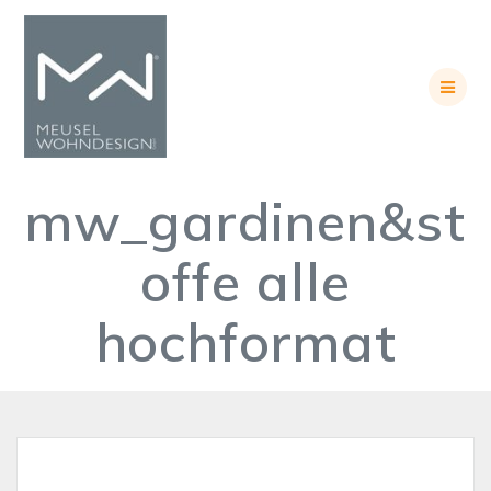
Skip
to
content
mw_gardinen&st
offe alle
hochformat