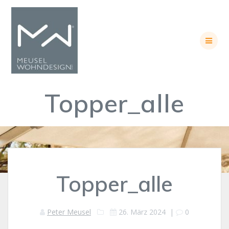
Skip
to
content
Topper_alle
Topper_alle
Peter Meusel
26. März 2024
|
0